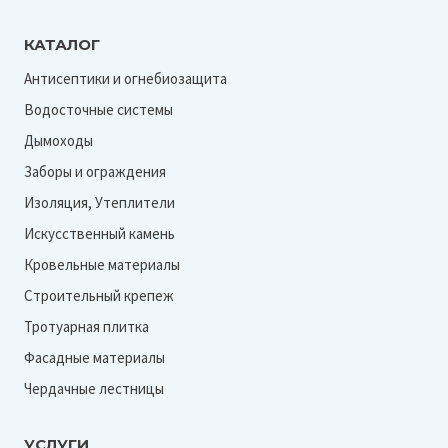
Актау
360х200 мм
Амбер 1001
КАТАЛОГ
39,5х22,5 см
Байкал
Антисептики и огнебиозащита
39,5х34,5 см
Водосточные системы
Бежевый
40х40 см
Дымоходы
Берилл
600х300 мм
Заборы и ограждения
Бромо
608х324 мм
Изоляция, Утеплители
Валдай
79,5х34,5 см
Искусственный камень
Винный
80х23 мм
Кровельные материалы
Графит
80х23 см
Строительный крепеж
Желтый
Тротуарная плитка
Истра
Фасадные материалы
Каспий
Чердачные лестницы
Коричневый
УСЛУГИ