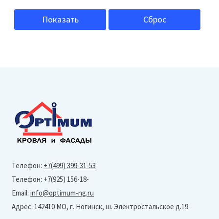
Белый
140х140 мм
Показать
Сброс
R1
140х70 мм
R2
150х150 мм
R3
150х300 мм
R4
160х160 мм
S900-14
200х100 мм
S910-14
210х140 мм
S912-14
280х120 мм
S914-14
280х210 мм
S916-14
300х150 мм
Телефон:
+7(499) 399-31-53
S918-14
300х300 мм
Телефон: +7(925) 156-18-
Абрау
Email:
info@optimum-ng.ru
320х160 мм
Айвори
Адрес: 142410 МО, г. Ногинск, ш. Электростальское д.19
324х324 мм