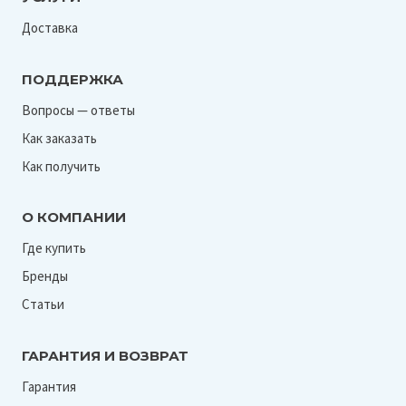
Красный
Доставка
Ладога
Монохром
ПОДДЕРЖКА
Неро
Вопросы — ответы
Оливин
Как заказать
Песочный
Как получить
Порто
О КОМПАНИИ
Рица
Где купить
С900-13
Бренды
С900-14
Статьи
С900-64
С900-83
ГАРАНТИЯ И ВОЗВРАТ
С901-23
Гарантия
С901-24