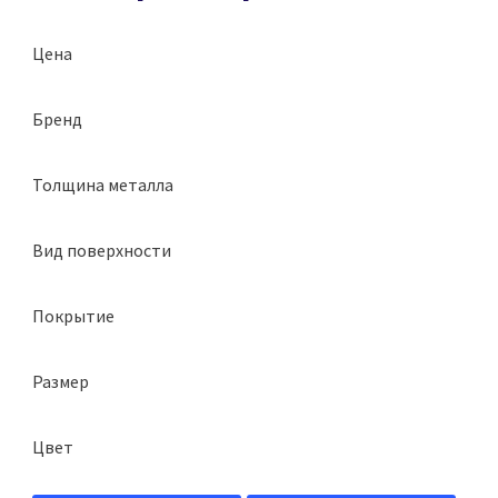
Цена
Бренд
Grand Line
Толщина металла
Мегастил
0,4 мм
МеталлПрофиль
Вид поверхности
0,45 мм
глянцевая
0,5 мм
Покрытие
матовая
Atlas X
Размер
Drap
150х250х2000мм
GreenCoat Pural Matt
Цвет
2 м
Norman
Ral 1015