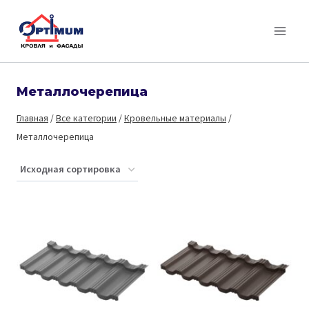
Перейти
к
содержимому
Металлочерепица
Главная
/
Все категории
/
Кровельные материалы
/
Металлочерепица