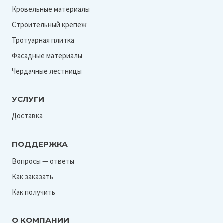
Ral 7005
Кровельные материалы
Ral 7016
Строительный крепеж
Ral 7024
Тротуарная плитка
Ral 8004
Фасадные материалы
Ral 8017
Чердачные лестницы
Ral 8019
УСЛУГИ
Ral 9002
Доставка
Ral 9003
Ral 9005
ПОДДЕРЖКА
Ral 9006
Вопросы — ответы
Ral 9010
Как заказать
RR 23
Как получить
RR 32
О КОМПАНИИ
RR 887