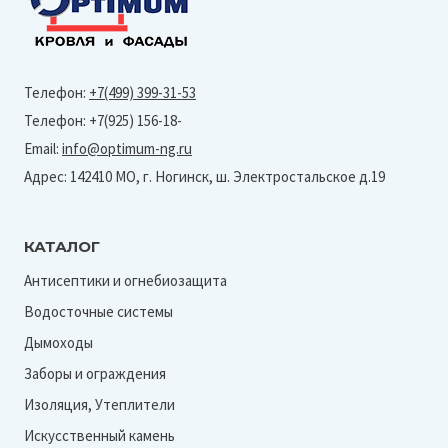
Ral 2004
Satin
1212x720 мм
Трамонтана
Ral 3003
Satin Matt
1250х2000мм
Ral 3005
Valori
135х145х2000 мм
Телефон:
+7(499) 399-31-53
Ral 3009
Velur X
150х100х2000 мм
Телефон: +7(925) 156-18-
Ral 3011
Velur20
Email:
info@optimum-ng.ru
150х250х2000мм
Ral 5002
Адрес: 142410 МО, г. Ногинск, ш. Электростальское д.19
Velur20,Quarzit,Quarzit Matt
2 м
Ral 5005
Viking
250х122х2000 мм
Ral 5021
КАТАЛОГ
VikingMP
250х147х2000 мм
Ral 6002
Антисептики и огнебиозащита
VikingMP E-20
80х100х2000 мм
Водосточные системы
Ral 6005
Полиэстер
90х115х2000 мм
Дымоходы
Ral 6007
Полиэстер двухсторонний
90х140х2000 мм
Заборы и ограждения
Ral 6020
Стальной бархат
95х120х2000 мм
Изоляция, Утеплители
Ral 7004
Искусственный камень