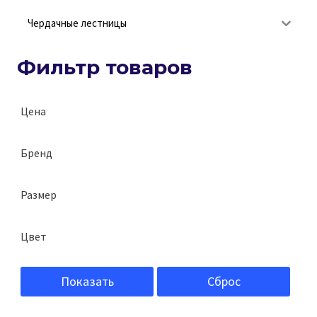
Чердачные лестницы
Фильтр товаров
Цена
Бренд
Альта-Профиль
Размер
1,036х0,243х0,02 м
Цвет
254х126х27 мм
Белый
254х254х27 мм
Показать
Сброс
2 Коричневый
254х381х27 мм
Белый Н