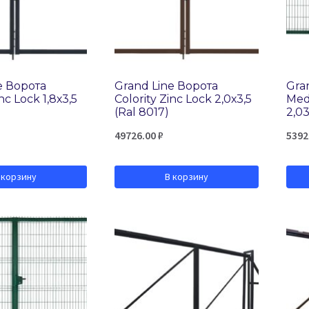
e Ворота
Grand Line Ворота
Gra
nc Lock 1,8х3,5
Colority Zinc Lock 2,0х3,5
Med
(Ral 8017)
2,03
49726.00
₽
5392
 корзину
В корзину