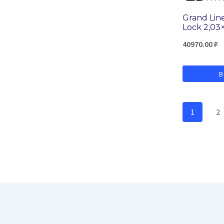
Grand Lin
Lock 2,03×
40970.00
₽
В
1
2