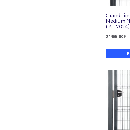
Grand Lin
Medium N
(Ral 7024)
24465.00
₽
В