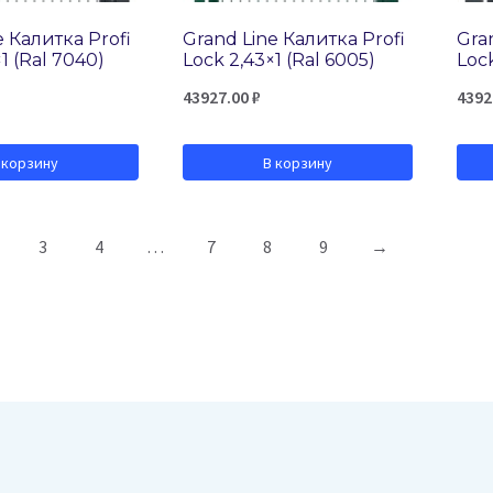
e Калитка Profi
Grand Line Калитка Profi
Gra
1 (Ral 7040)
Lock 2,43×1 (Ral 6005)
Lock
43927.00
₽
4392
 корзину
В корзину
3
4
…
7
8
9
→