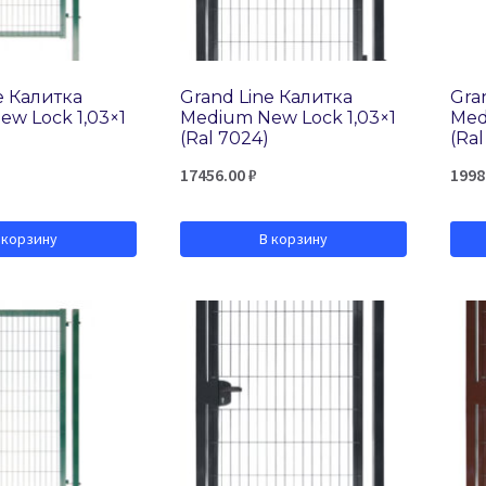
e Калитка
Grand Line Калитка
Gra
w Lock 1,03×1
Medium New Lock 1,03×1
Med
(Ral 7024)
(Ral
17456.00
₽
1998
 корзину
В корзину