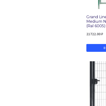
Grand Lin
Medium Ne
(Ral 6005)
21722.00
₽
В