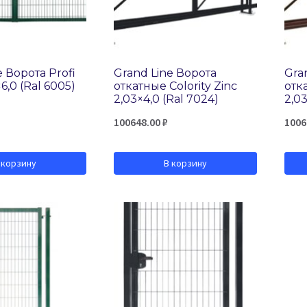
e Ворота Profi
Grand Line Ворота
Gra
6,0 (Ral 6005)
откатные Colority Zinc
отка
2,03×4,0 (Ral 7024)
2,03
100648.00
₽
1006
 корзину
В корзину