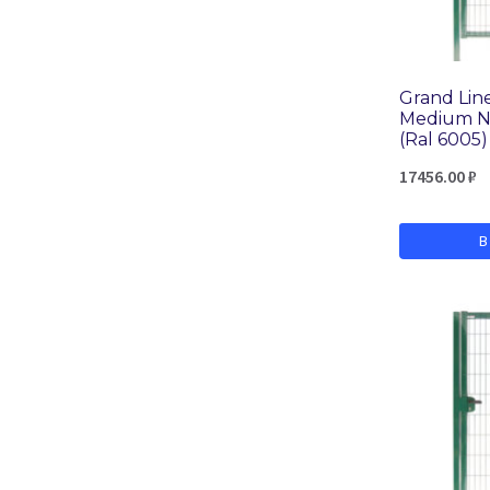
Ral 7024
Ral 7040
Ral 8004
Grand Lin
Ral 8017
Medium Ne
(Ral 6005)
Ral 9002
17456.00
₽
Ral 9003
RR 32
В
Цинк