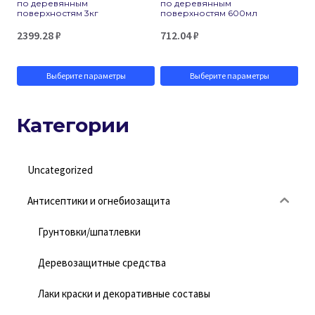
по деревянным
по деревянным
поверхностям 3кг
поверхностям 600мл
на
на
2399.28
₽
712.04
₽
странице
странице
товара.
товара.
Выберите параметры
Выберите параметры
Этот
Этот
товар
товар
Категории
имеет
имеет
несколько
несколько
Uncategorized
вариаций.
вариаций.
Антисептики и огнебиозащита
Опции
Опции
можно
можно
Грунтовки/шпатлевки
выбрать
выбрать
Деревозащитные средства
на
на
Лаки краски и декоративные составы
странице
странице