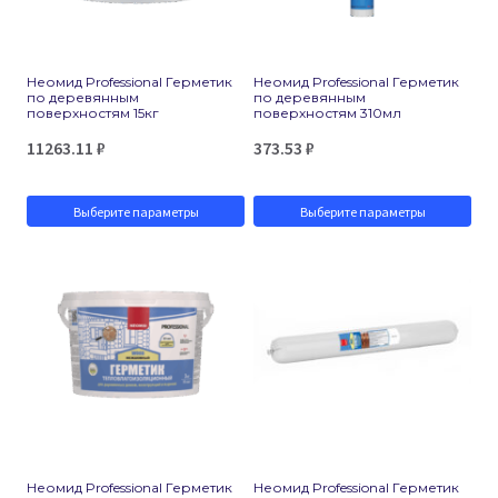
Неомид Professional Герметик
Неомид Professional Герметик
по деревянным
по деревянным
поверхностям 15кг
поверхностям 310мл
11263.11
₽
373.53
₽
Выберите параметры
Выберите параметры
Этот
Этот
товар
товар
имеет
имеет
несколько
несколько
вариаций.
вариаций.
Опции
Опции
можно
можно
Неомид Professional Герметик
Неомид Professional Герметик
выбрать
выбрать