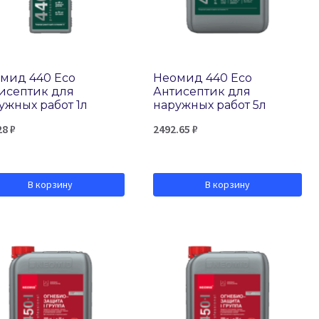
мид 440 Eco
Неомид 440 Eco
исептик для
Антисептик для
ужных работ 1л
наружных работ 5л
28
₽
2492.65
₽
В корзину
В корзину