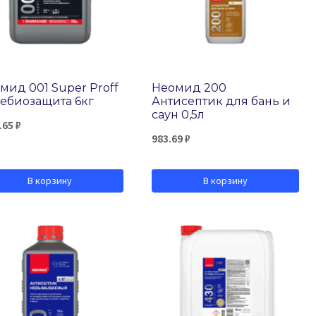
мид 001 Super Proff
Неомид 200
ебиозащита 6кг
Антисептик для бань и
саун 0,5л
.65
₽
983.69
₽
В корзину
В корзину