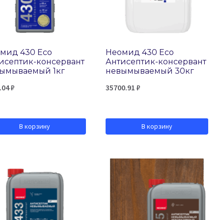
мид 430 Eco
Неомид 430 Eco
исептик-консервант
Антисептик-консервант
ымываемый 1кг
невымываемый 30кг
.04
₽
35700.91
₽
В корзину
В корзину