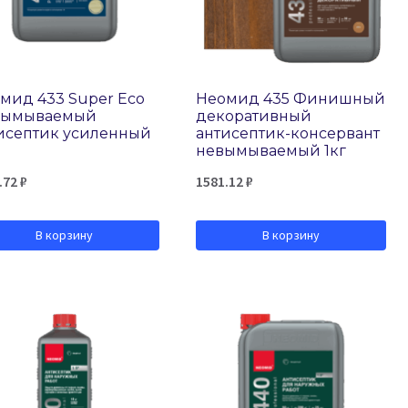
мид 433 Super Eco
Неомид 435 Финишный
вымываемый
декоративный
исептик усиленный
антисептик-консервант
невымываемый 1кг
.72
₽
1581.12
₽
В корзину
В корзину