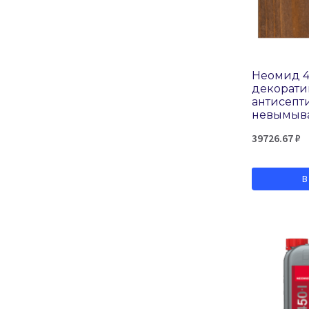
Неомид 
декорат
антисепт
невымыв
39726.67
₽
В