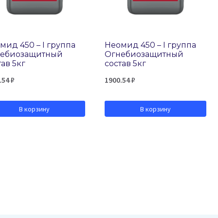
мид 450 – I группа
Неомид 450 – I группа
ебиозащитный
Огнебиозащитный
тав 5кг
состав 5кг
.54
₽
1900.54
₽
В корзину
В корзину