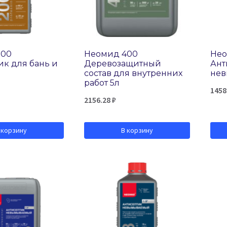
200
Неомид 400
Нео
ик для бань и
Деревозащитный
Ант
состав для внутренних
нев
работ 5л
1458
2156.28
₽
 корзину
В корзину