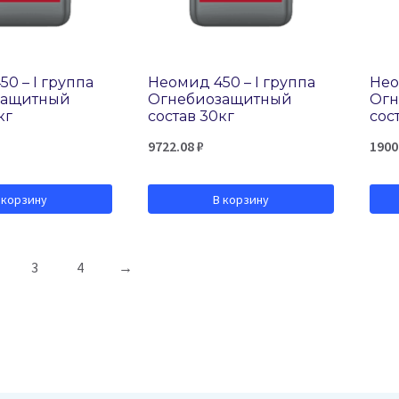
0 – I группа
Неомид 450 – I группа
Нео
защитный
Огнебиозащитный
Огн
кг
состав 30кг
сос
9722.08
₽
1900
 корзину
В корзину
3
4
→