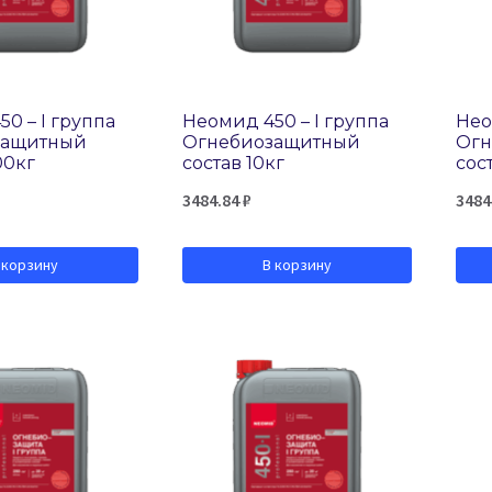
0 – I группа
Неомид 450 – I группа
Нео
защитный
Огнебиозащитный
Огн
00кг
состав 10кг
сос
3484.84
₽
3484
 корзину
В корзину