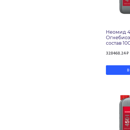
Неомид 45
Огнебио
состав 10
328468.24
₽
В