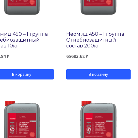
мид 450 – I группа
Неомид 450 – I группа
ебиозащитный
Огнебиозащитный
тав 10кг
состав 200кг
.84
₽
65693.62
₽
В корзину
В корзину