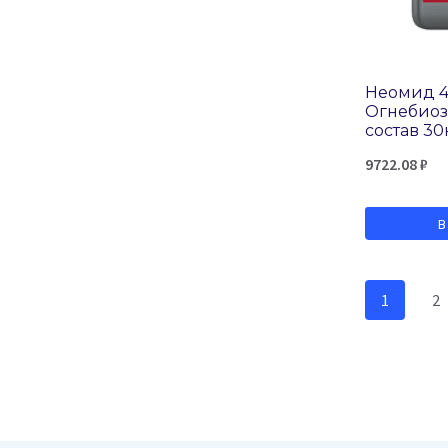
Неомид 45
Огнебио
состав 30
9722.08
₽
В
1
2