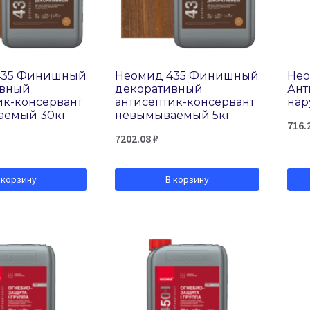
435 Финишный
Неомид 435 Финишный
Нео
ивный
декоративный
Ант
ик-консервант
антисептик-консервант
нар
аемый 30кг
невымываемый 5кг
716.
7202.08
₽
 корзину
В корзину