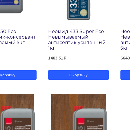
30 Eco
Неомид 433 Super Eco
Нео
ик-консервант
Невымываемый
Не
аемый 5кг
антисептик усиленный
ант
1кг
5кг
1483.51
₽
6640
 корзину
В корзину