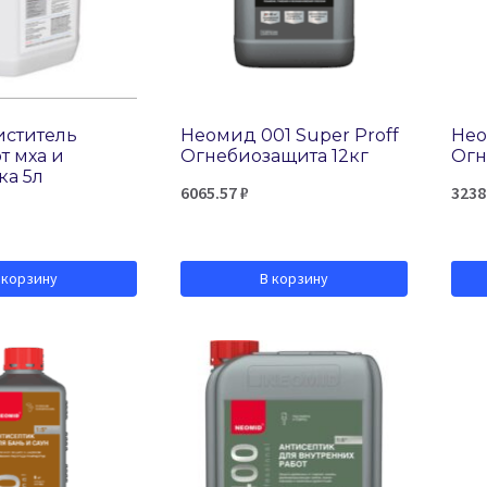
иститель
Неомид 001 Super Proff
Нео
т мха и
Огнебиозащита 12кг
Огн
а 5л
6065.57
₽
3238
 корзину
В корзину