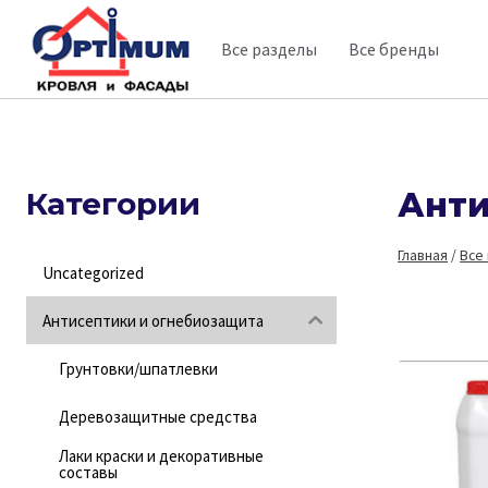
Перейти
Все разделы
Все бренды
к
содержимому
Категории
Анти
Главная
/
Все
Uncategorized
Антисептики и огнебиозащита
Грунтовки/шпатлевки
Деревозащитные средства
Лаки краски и декоративные
составы