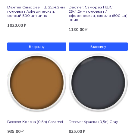
Daxmer Саморез ПШ 25х4,2мм
Daxmer: Саморез ПШС
головка п/сферическая,
25х4,2мм головка п/
острый(500 шт) цинк
сферическая, сверло (500 шт)
цинк
1020.00
₽
1130.00
₽
В корзину
В корзину
Decover Краска (0,5л) Caramel
Decover Краска (0,5л) Gray
935.00
₽
935.00
₽