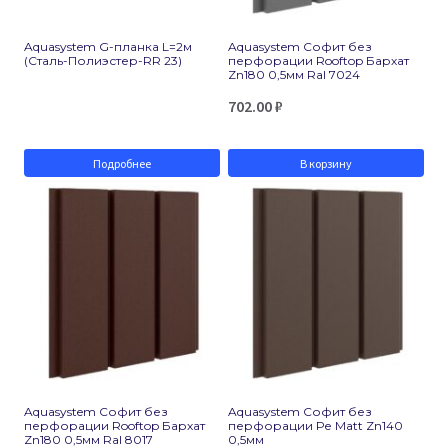
Aquasystem G-планка L=2м
Aquasystem Софит без
(Сталь-Полиэстер-RR 23)
перфорации Rooftop Бархат
Zn180 0,5мм Ral 7024
702.00
₽
Подробнее
В корзину
Aquasystem Софит без
Aquasystem Софит без
перфорации Rooftop Бархат
перфорации Ре Matt Zn140
Zn180 0,5мм Ral 8017
0,5мм