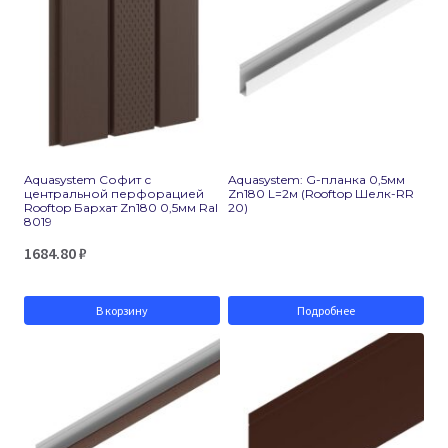
Aquasystem Софит с
Aquasystem: G-планка 0,5мм
центральной перфорацией
Zn180 L=2м (Rooftop Шелк-RR
Rooftop Бархат Zn180 0,5мм Ral
20)
8019
1684.80
₽
В корзину
Подробнее