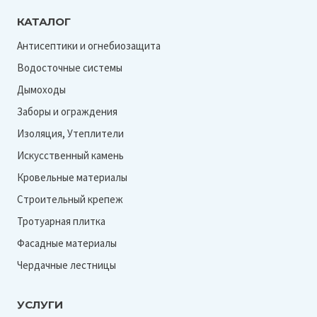
1109х418х2,4 мм
bw-1019
КАТАЛОГ
110х175х3000 мм
bw-5024
Антисептики и огнебиозащита
1110х416х2,4 мм
Водосточные системы
bw-6009
1110х417х2,4 мм
Дымоходы
bw-6021
1110х418х18 мм
Заборы и ограждения
bw-7004
1130х470х17 мм
Изоляция, Утеплители
bw-7006
1130х470х23 мм
Искусственный камень
bw-7016
1130х470х27 мм
Кровельные материалы
bw-7024
1130х480х23 мм
Строительный крепеж
bw-7032
1160х450х16 мм
Тротуарная плитка
bw-7047
Фасадные материалы
1160х450х20 мм
bw-8007
Чердачные лестницы
1167х449х25 мм
bw-8017
1170х450х17 мм
УСЛУГИ
bw-8019
1170х450х23 мм