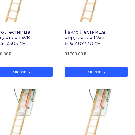
ro Лестница
Fakro Лестница
дачная LWK
чердачная LWK
140х305 см
60х140х330 см
0.00
₽
31700.00
₽
В корзину
В корзину