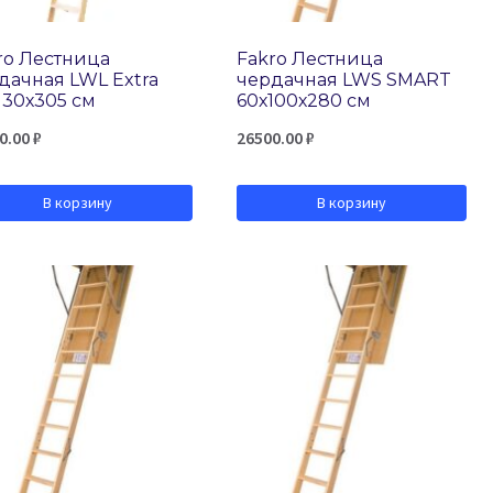
ro Лестница
Fakro Лестница
дачная LWL Extra
чердачная LWS SMART
130х305 см
60х100х280 см
0.00
₽
26500.00
₽
В корзину
В корзину