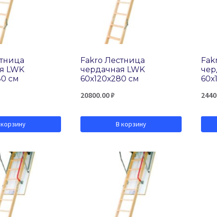
стница
Fakro Лестница
Fak
я LWK
чердачная LWK
чер
80 см
60х120х280 см
60х
20800.00
₽
2440
 корзину
В корзину