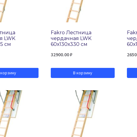
стница
Fakro Лестница
Fak
я LWK
чердачная LWK
чер
5 см
60х130х330 см
60х
32900.00
₽
2650
 корзину
В корзину