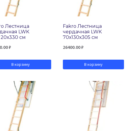
ro Лестница
Fakro Лестница
дачная LWK
чердачная LWK
120х330 см
70х130х305 см
0.00
₽
26400.00
₽
В корзину
В корзину