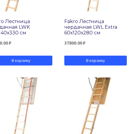
ro Лестница
Fakro Лестница
дачная LWK
чердачная LWL Extra
140х330 см
60х120х280 см
0.00
₽
37800.00
₽
В корзину
В корзину