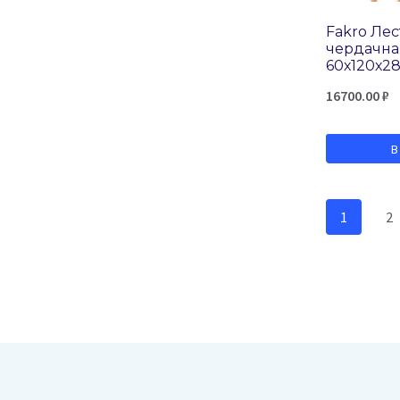
Fakro Ле
чердачна
60х120х2
16700.00
₽
В
1
2