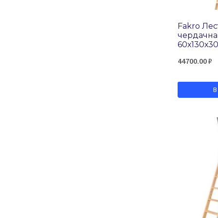
Fakro Ле
чердачна
60х130х30
44700.00
₽
В