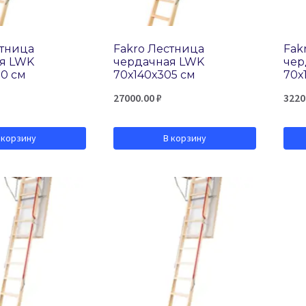
стница
Fakro Лестница
Fak
я LWK
чердачная LWK
чер
30 см
70х140х305 см
70х
27000.00
₽
3220
 корзину
В корзину