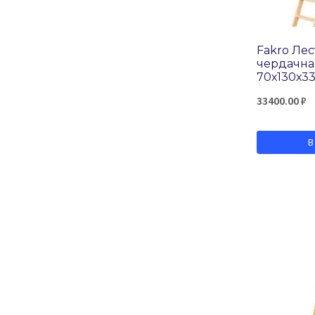
Fakro Ле
чердачна
70х130х3
33400.00
₽
В