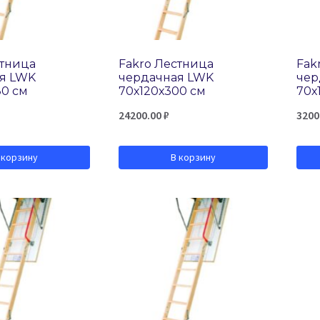
стница
Fakro Лестница
Fak
я LWK
чердачная LWK
чер
80 см
70х120х300 см
70х
24200.00
₽
3200
 корзину
В корзину