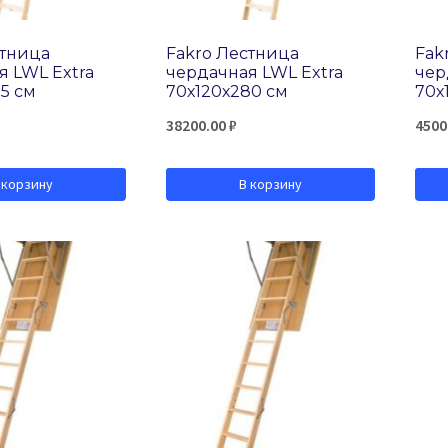
стница
Fakro Лестница
Fak
я LWL Extra
чердачная LWL Extra
чер
5 см
70х120х280 см
70х
38200.00
₽
4500
 корзину
В корзину