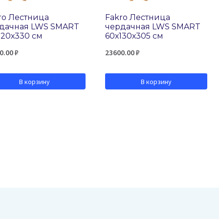
ro Лестница
Fakro Лестница
дачная LWS SMART
чердачная LWS SMART
120х330 см
60х130х305 см
0.00
₽
23600.00
₽
В корзину
В корзину