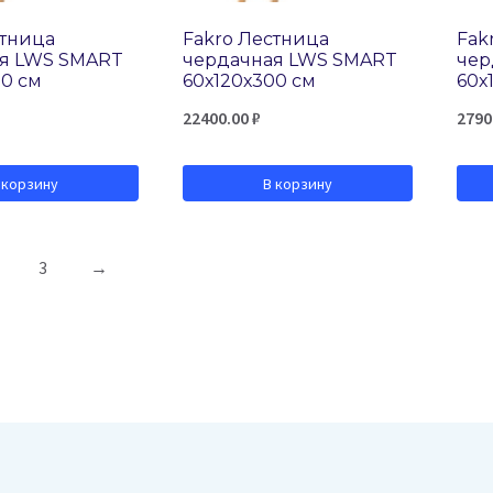
стница
Fakro Лестница
Fak
я LWS SMART
чердачная LWS SMART
чер
80 см
60х120х300 см
60х
22400.00
₽
2790
 корзину
В корзину
3
→