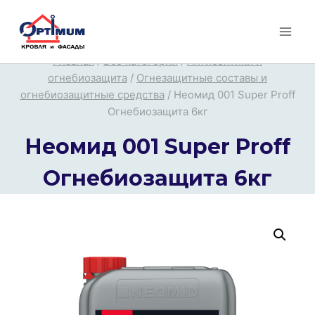
Перейти
к
содержимому
Главная
/
Все категории
/
Антисептики и
огнебиозащита
/
Огнезащитные составы и
огнебиозащитные средства
/
Неомид 001 Super Proff
Огнебиозащита 6кг
Неомид 001 Super Proff
Огнебиозащита 6кг