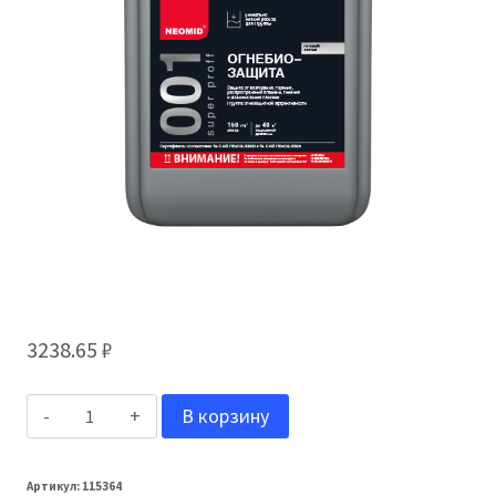
3238.65
₽
Количество
В корзину
товара
Неомид
Артикул:
115364