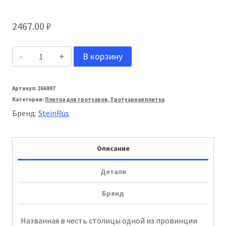
2467.00
₽
Количество
В корзину
товара
Stein_Rus:
Артикул:
266897
Категории:
Плитка для тротуаров
,
Тротуарная плитка
Тротуарная
Бренд:
SteinRus
плитка
Инсбрук
Описание
Тироль
60мм
Детали
Backwash
Бренд
Абрау
Названная в честь столицы одной из провинции