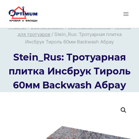
Перейти
к
содержимому
Главная
/
Все категории
/
Тротуарная плитка
/
Плитка
для тротуаров
/
Stein_Rus: Тротуарная плитка
Инсбрук Тироль 60мм Backwash Абрау
Stein_Rus: Тротуарная
плитка Инсбрук Тироль
60мм Backwash Абрау