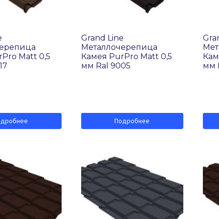
e
Grand Line
Gra
черепица
Металлочерепица
Мет
Pro Matt 0,5
Камея PurPro Matt 0,5
Кам
17
мм Ral 9005
мм 
одробнее
Подробнее