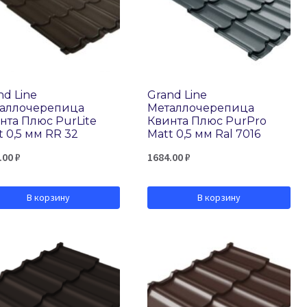
nd Line
Grand Line
аллочерепица
Металлочерепица
нта Плюс PurLite
Квинта Плюс PurPro
t 0,5 мм RR 32
Matt 0,5 мм Ral 7016
.00
₽
1684.00
₽
В корзину
В корзину