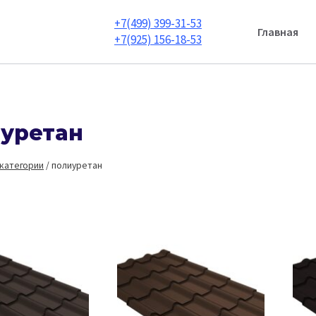
+7(499) 399-31-53
Главная
+7(925) 156-18-53
уретан
 категории
/
полиуретан