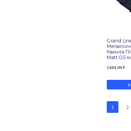
Grand Lin
Металло
Квинта П
Matt 0,5 
1684.00
₽
В
1
2