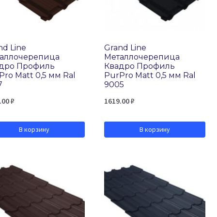
nd Line
Grand Line
аллочерепица
Металлочерепица
дро Профиль
Квадро Профиль
Pro Matt 0,5 мм Ral
PurPro Matt 0,5 мм Ral
7
9005
.00
₽
1619.00
₽
В корзину
В корзину