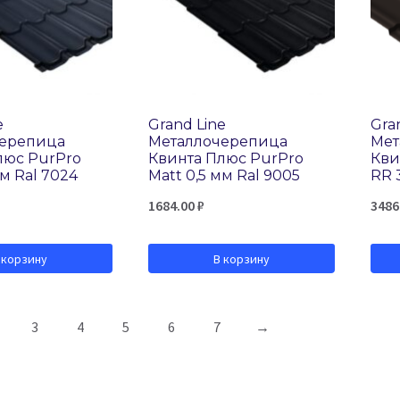
e
Grand Line
Gra
черепица
Металлочерепица
Мет
люс PurPro
Квинта Плюс PurPro
Кви
мм Ral 7024
Matt 0,5 мм Ral 9005
RR 
1684.00
₽
3486
 корзину
В корзину
3
4
5
6
7
→