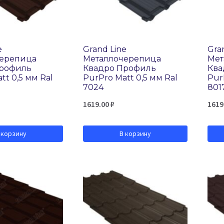
e
Grand Line
Gra
черепица
Металлочерепица
Мет
Профиль
Квадро Профиль
Ква
tt 0,5 мм Ral
PurPro Matt 0,5 мм Ral
Pur
7024
801
1619.00
₽
1619
 корзину
В корзину