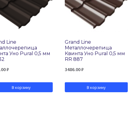
nd Line
Grand Line
аллочерепица
Металлочерепица
нта Уно Pural 0,5 мм
Квинта Уно Pural 0,5 мм
32
RR 887
.00
₽
3486.00
₽
В корзину
В корзину