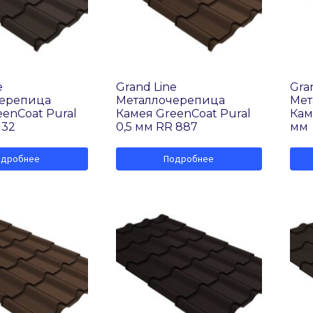
e
Grand Line
Gra
черепица
Металлочерепица
Мет
enCoat Pural
Камея GreenCoat Pural
Кам
 32
0,5 мм RR 887
мм
одробнее
Подробнее