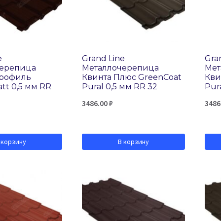
e
Grand Line
Gra
черепица
Металлочерепица
Мет
Профиль
Квинта Плюс GreenCoat
Кви
tt 0,5 мм RR
Pural 0,5 мм RR 32
Pur
3486.00
₽
3486
 корзину
В корзину