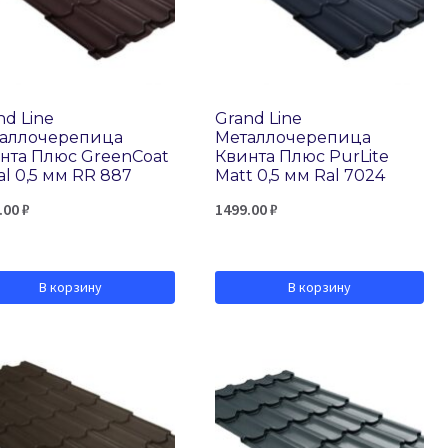
nd Line
Grand Line
аллочерепица
Металлочерепица
нта Плюс GreenCoat
Квинта Плюс PurLite
al 0,5 мм RR 887
Matt 0,5 мм Ral 7024
.00
₽
1499.00
₽
В корзину
В корзину