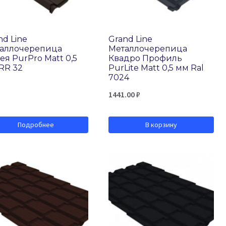
nd Line
Grand Line
аллочерепица
Металлочерепица
ея PurPro Matt 0,5
Квадро Профиль
RR 32
PurLite Matt 0,5 мм Ral
7024
1441.00
₽
Подробнее
В корзину