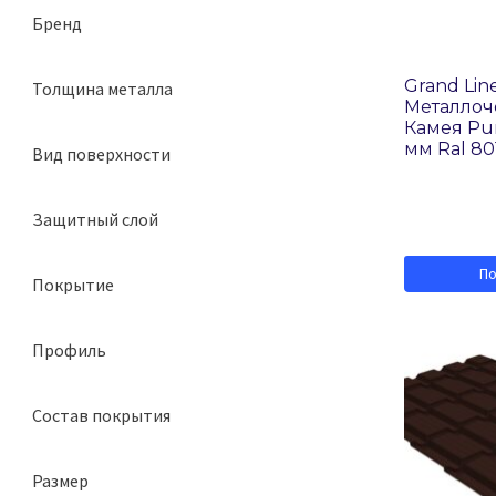
Бренд
Grand Line
Grand Lin
Толщина металла
Stynergy
Металло
Камея Pur
0,5 мм
МеталлПрофиль
мм Ral 80
Вид поверхности
глянцевая
Защитный слой
матовая
180
П
Покрытие
275
GreenCoat Pural
Профиль
Pural Matt
Камея
Puretan
Состав покрытия
Квадро
PurLite Matt
полиуретан
Квинта Плюс
Purman
Размер