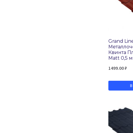
Grand Lin
Металло
Квинта Пл
Matt 0,5 
1499.00
₽
В