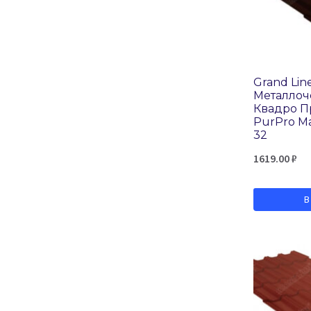
RR 23
RR 32
RR 33
RR 887
Grand Lin
Металло
RR2Н3 (RAL 7016)
Квадро 
PurPro Ma
32
1619.00
₽
В