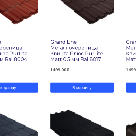
e
Grand Line
Gra
черепица
Металлочерепица
Мет
юс PurLite
Квинта Плюс PurLite
Кви
мм Ral 8004
Matt 0,5 мм Ral 8017
Mat
1499.00
₽
1499
 корзину
В корзину