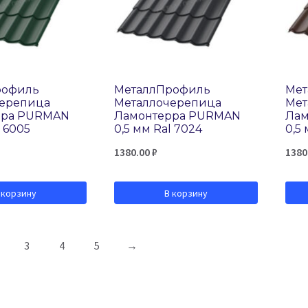
рофиль
МеталлПрофиль
Мет
черепица
Металлочерепица
Мет
рра PURMAN
Ламонтерра PURMAN
Лам
l 6005
0,5 мм Ral 7024
0,5 
1380.00
₽
1380
 корзину
В корзину
3
4
5
→