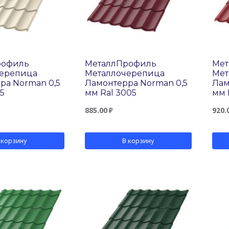
рофиль
МеталлПрофиль
Мет
черепица
Металлочерепица
Мет
ра Norman 0,5
Ламонтерра Norman 0,5
Лам
15
мм Ral 3005
мм 
885.00
₽
920.
 корзину
В корзину