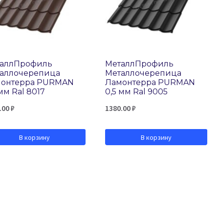
аллПрофиль
МеталлПрофиль
аллочерепица
Металлочерепица
онтерра PURMAN
Ламонтерра PURMAN
мм Ral 8017
0,5 мм Ral 9005
.00
₽
1380.00
₽
В корзину
В корзину