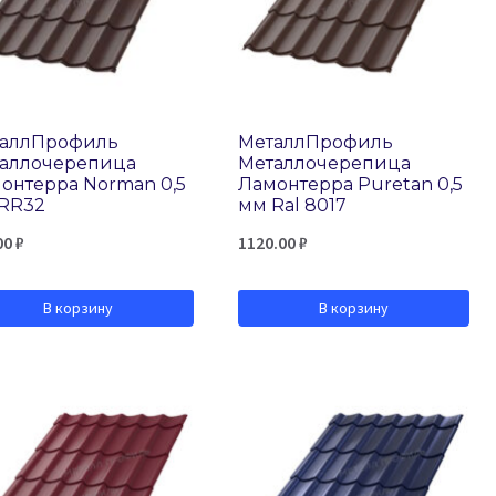
аллПрофиль
МеталлПрофиль
аллочерепица
Металлочерепица
онтерра Norman 0,5
Ламонтерра Puretan 0,5
RR32
мм Ral 8017
00
₽
1120.00
₽
В корзину
В корзину