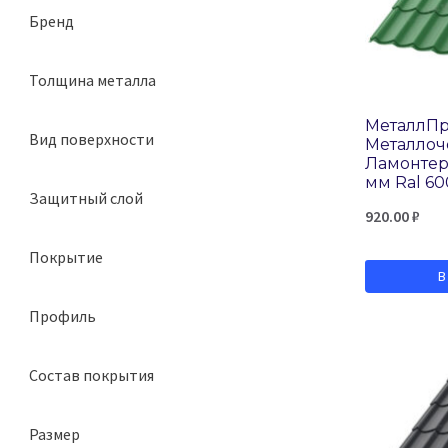
Бренд
МеталлПрофиль
Толщина металла
0,4 мм
МеталлП
Вид поверхности
Металло
0,45 мм
Ламонтер
глянцевая
мм Ral 60
0,5 мм
Защитный слой
матовая
920.00
₽
100
Покрытие
140
В
Norman
180
Профиль
Puretan
275
Ламонтерра
Purman-20
Состав покрытия
Valori
полиуретан
VikingMP
Размер
полиэстер