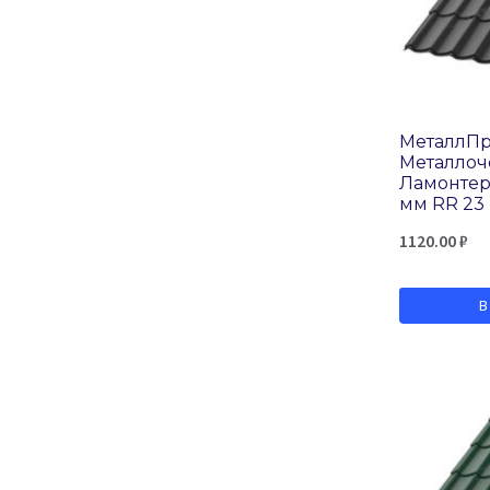
Valori Grey
Valori Violet
МеталлП
Металло
Ламонтер
мм RR 23
1120.00
₽
В