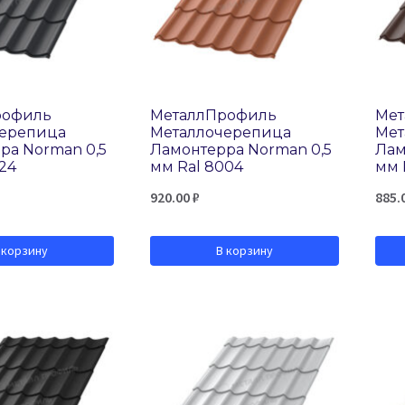
рофиль
МеталлПрофиль
Мет
черепица
Металлочерепица
Мет
ра Norman 0,5
Ламонтерра Norman 0,5
Лам
24
мм Ral 8004
мм 
920.00
₽
885.
 корзину
В корзину