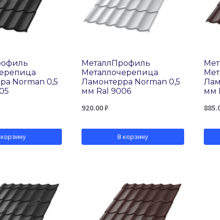
рофиль
МеталлПрофиль
Мет
черепица
Металлочерепица
Мет
ра Norman 0,5
Ламонтерра Norman 0,5
Лам
05
мм Ral 9006
мм 
920.00
₽
885.
 корзину
В корзину