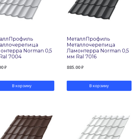
аллПрофиль
МеталлПрофиль
аллочерепица
Металлочерепица
онтерра Norman 0,5
Ламонтерра Norman 0,5
Ral 7004
мм Ral 7016
00
₽
885.00
₽
В корзину
В корзину