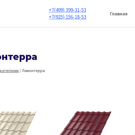
+7(499) 399-31-53
Главная
+7(925) 156-18-53
нтерра
 категории
/
Ламонтерра