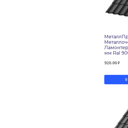
Ral 7016
Ral 7024
Ral 8004
Ral 8017
МеталлП
Ral 8019
Металло
Ламонтер
Ral 9003
мм Ral 90
Ral 9005
920.00
₽
Ral 9006
В
RR 23
RR 32
Valori Brown
Valori Dark Brown
Valori Dark Grey