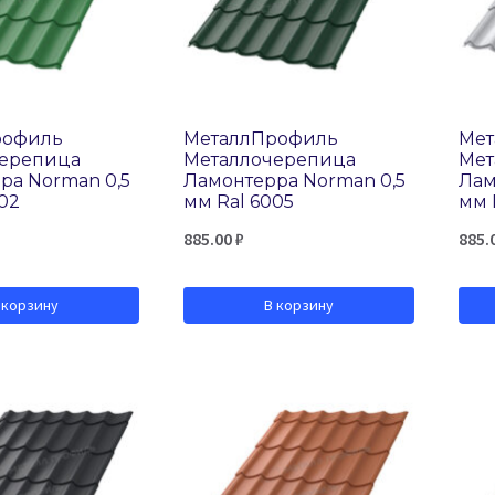
рофиль
МеталлПрофиль
Мет
черепица
Металлочерепица
Мет
ра Norman 0,5
Ламонтерра Norman 0,5
Лам
02
мм Ral 6005
мм 
885.00
₽
885.
 корзину
В корзину