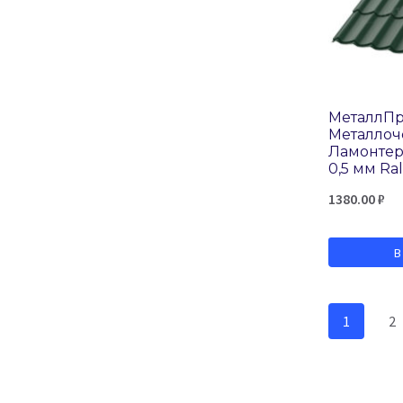
МеталлП
Металло
Ламонте
0,5 мм Ra
1380.00
₽
В
1
2