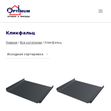
Перейти
к
содержимому
Кликфальц
Главная
/
Все категории
/
Кликфальц