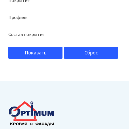
Покрытие
Велюр
Профиль
ПурПро матовый
Кликфальц
Состав покрытия
полиуретан
Показать
Сброс
полиэстер