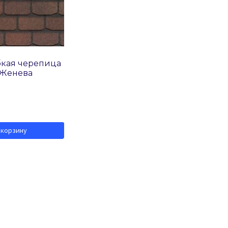
бкая черепица
 Женева
 корзину