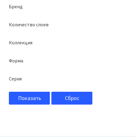
Бренд
Docke
Количество слоев
однослойная
Коллекция
Женева
Форма
Сланец
Серия
Premium
Показать
Сброс