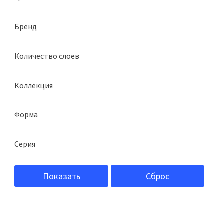
Бренд
Docke
Количество слоев
однослойная
Коллекция
Женева
Форма
Сланец
Серия
Premium
Показать
Сброс