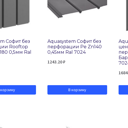
em Софит без
Aquasystem Софит без
Aqu
ии Rooftop
перфорации Ре Zn140
цен
180 0,5мм Ral
0,45мм Ral 7024
пер
Бар
1243.20
₽
702
1684
 корзину
В корзину