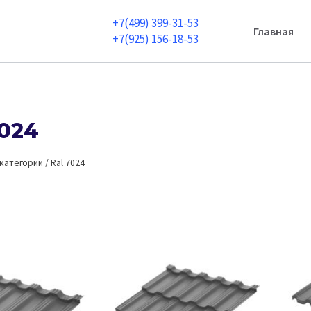
+7(499) 399-31-53
Главная
+7(925) 156-18-53
7024
 категории
/
Ral 7024