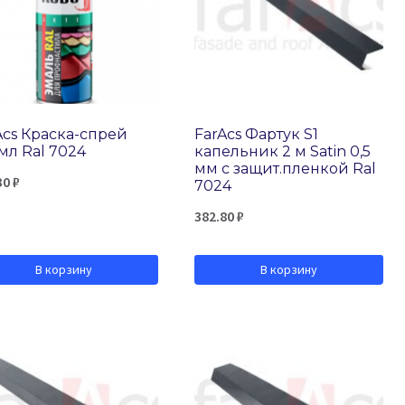
Acs Краска-спрей
FarAcs Фартук S1
мл Ral 7024
капельник 2 м Satin 0,5
мм с защит.пленкой Ral
30
₽
7024
382.80
₽
В корзину
В корзину