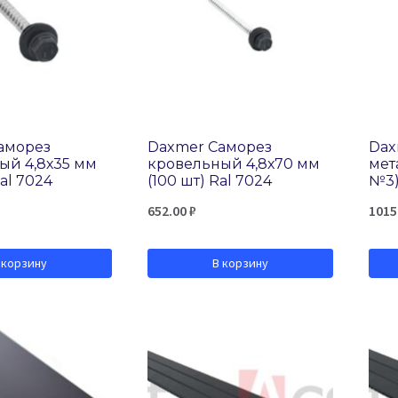
аморез
Daxmer Саморез
Dax
ый 4,8х35 мм
кровельный 4,8х70 мм
мета
Ral 7024
(100 шт) Ral 7024
№3)
652.00
₽
1015
 корзину
В корзину