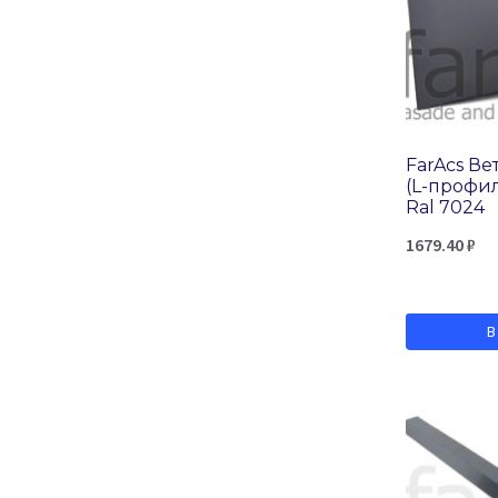
Сатин
Сатин матовый
Стальной бархат
FarAcs Ве
(L-профи
Ral 7024
1679.40
₽
В