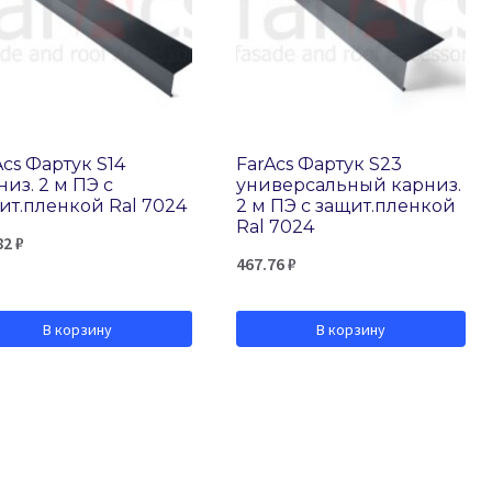
Acs Фартук S14
FarAcs Фартук S23
низ. 2 м ПЭ с
универсальный карниз.
ит.пленкой Ral 7024
2 м ПЭ с защит.пленкой
Ral 7024
82
₽
467.76
₽
В корзину
В корзину