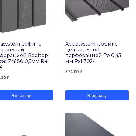
asystem Софит с
Aquasystem: Софит с
тральной
центральной
форацией Rooftop
перфорацией Pe 0,45
хат Zn180 0,5мм Ral
мм Ral 7024
4
574.00
₽
.80
₽
В корзину
В корзину