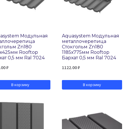
asystem Модульная
Aquasystem Модульная
аллочерепица
металлочерепица
кгольм Zn180
Стокгольм Zn180
5х425мм Rooftop
1185х775мм Rooftop
хат 0,5 мм Ral 7024
Бархат 0,5 мм Ral 7024
.00
₽
1122.00
₽
В корзину
В корзину