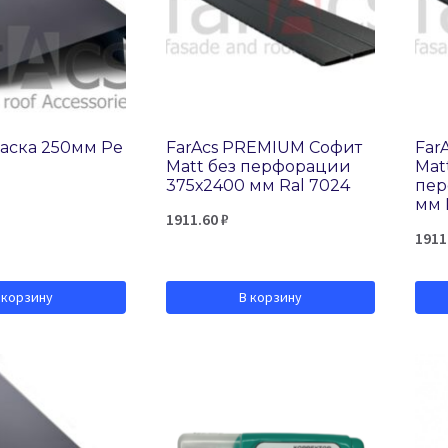
фаска 250мм Pe
FarAcs PREMIUM Софит
Far
Matt без перфорации
Mat
375х2400 мм Ral 7024
пер
мм 
1911.60
₽
1911
 корзину
В корзину