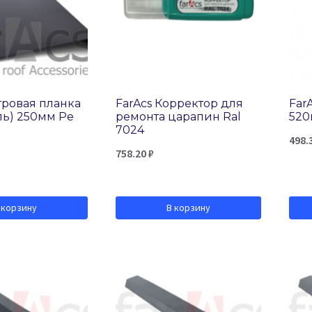
тровая планка
FarAcs Корректор для
Far
ль) 250мм Ре
ремонта царапин Ral
520
7024
498.
758.20
₽
 корзину
В корзину