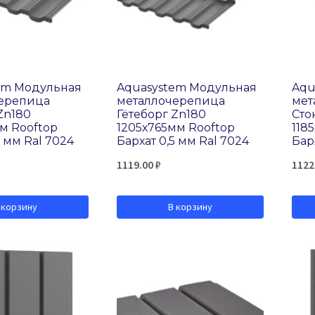
em Модульная
Aquasystem Модульная
Aqu
ерепица
металлочерепица
мет
Zn180
Гётеборг Zn180
Сто
м Rooftop
1205х765мм Rooftop
118
5 мм Ral 7024
Бархат 0,5 мм Ral 7024
Бар
1119.00
₽
1122
 корзину
В корзину