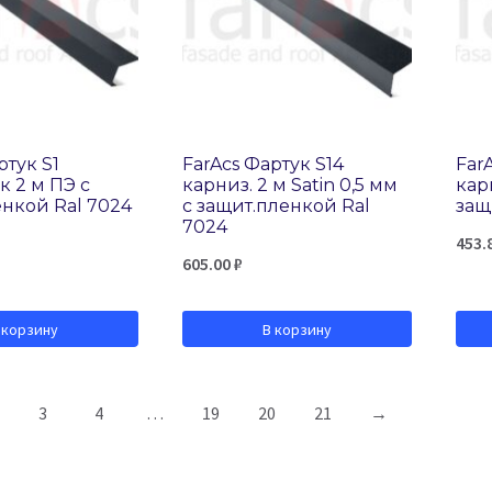
ртук S1
FarAcs Фартук S14
Far
 2 м ПЭ с
карниз. 2 м Satin 0,5 мм
кар
енкой Ral 7024
с защит.пленкой Ral
защ
7024
453.
605.00
₽
 корзину
В корзину
3
4
…
19
20
21
→