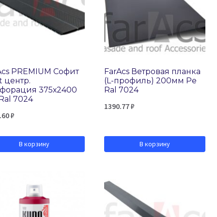
Acs PREMIUM Софит
FarAcs Ветровая планка
t центр.
(L-профиль) 200мм Ре
форация 375х2400
Ral 7024
Ral 7024
1390.77
₽
.60
₽
В корзину
В корзину