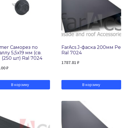
mer Саморез по
FarAcs J-фаска 200мм Ре
ллу 5,5х19 мм (св.
Ral 7024
 (250 шт) Ral 7024
1787.81
₽
.00
₽
В корзину
В корзину