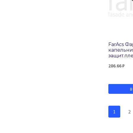
FarAcs Фа
капельник
защит.пл
286.66
₽
В
1
2