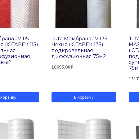
рана JV 115
Juta Мембрана JV 135,
Jut
я (ЮТАВЕК 115)
Чехия (ЮТАВЕК 135)
MAS
льная
подкровельная
(ЮТ
ффузионная
диффузионная 75м2
под
сный
суп
10695.00
₽
75м
1317
 корзину
В корзину