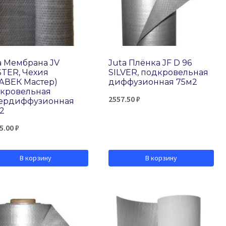
a Мембрана JV
Juta Плёнка JF D 96
TER, Чехия
SILVER, подкровельная
АВЕК Мастер)
диффузионная 75м2
кровельная
2557.50
₽
ердиффузионная
2
5.00
₽
В корзину
В корзину