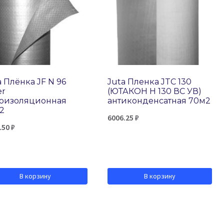
a Плёнка JF N 96
Juta Пленка JTC 130
er
(ЮТАКОН H 130 ВС УВ)
оизоляционная
антиконденсатная 70м2
2
6006.25
₽
.50
₽
В корзину
В корзину