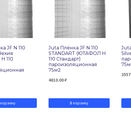
ка JF N 110
Juta Плёнка JF N 110
Jut
Чехия
STANDART (ЮТАФОЛ Н
Silv
Н 110
110 Стандарт)
пар
пароизоляционная
75м
ляционная
75м2
2557
4810.00
₽
 корзину
В корзину