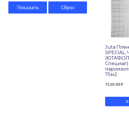
Показать
Сброс
Juta Плён
SPECIAL, 
(ЮТАФОЛ 
Специал)
пароизо
75м2
7130.00
₽
В