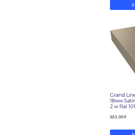
3000×272 мм
В
Ral 3009
3000×285 мм
Ral 3011
3000х230х75 мм
Ral 5002
3660×238 мм
Ral 5005
80х100х2000 мм
Ral 5021
90х140х2000 мм
Ral 6002
94х165х3000 мм
Ral 6005
Ral 6020
Ral 7004
Grand Lin
18мм Sati
Ral 7005
2 м Ral 10
Ral 7016
653.00
₽
Ral 7024
Ral 7040
В