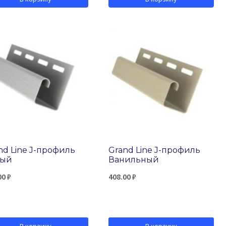
nd Line J-профиль
Grand Line J-профиль
лый
Ванильный
00
₽
408.00
₽
В корзину
В корзину