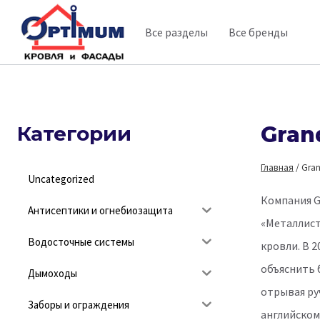
Перейти
Все разделы
Все бренды
к
содержимому
Категории
Gran
Главная
/
Gran
Uncategorized
Компания G
Антисептики и огнебиозащита
«Металлист
Водосточные системы
кровли. В 
объяснить 
Дымоходы
отрывая ру
Заборы и ограждения
английском