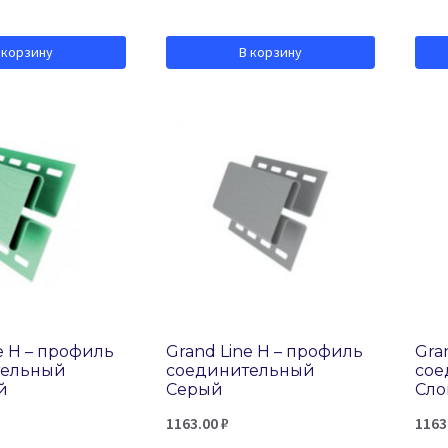
 корзину
В корзину
e H – профиль
Grand Line H – профиль
Gra
тельный
соединительный
сое
й
Серый
Сло
1163.00
₽
1163