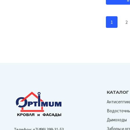
Арабика
Бежевый
1
2
Бронза
Ванильный
Голубой
Графит
Железо
Жемчуг
Золотой песок
КАТАЛОГ
Карамельный
Антисептик
Каштан с песочным швом
Водосточны
Кедр
Дымоходы
Клен
Заборы и о
Телефон:
+7(499) 399-31-53