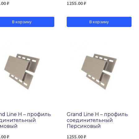
.00
₽
1255.00
₽
В корзину
В корзину
nd Line H – профиль
Grand Line H – профиль
динительный
соединительный
емовый
Персиковый
.00
₽
1255.00
₽