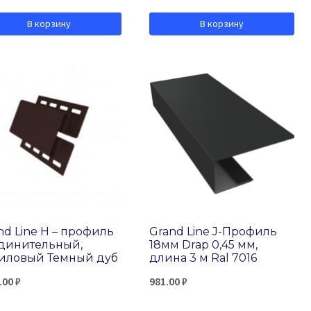
В корзину
В корзину
nd Line H – профиль
Grand Line J-Профиль
динительный,
18мм Drap 0,45 мм,
иловый Темный дуб
длина 3 м Ral 7016
.00
₽
981.00
₽