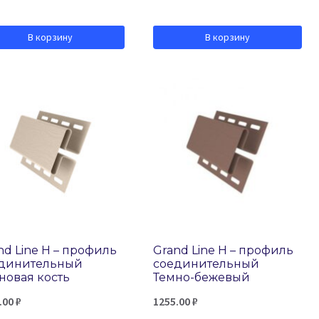
В корзину
В корзину
nd Line H – профиль
Grand Line H – профиль
динительный
соединительный
новая кость
Темно-бежевый
.00
₽
1255.00
₽