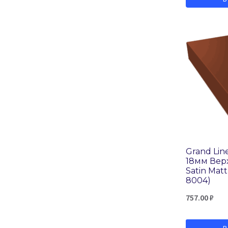
Ral 8004
Ral 8017
Ral 8019
Ral 9002
Ral 9003
Ral 9005
Ral 9006
Rowan
Grand Lin
RR 32
18мм Верх
RR 887
Satin Matt
8004)
Sand Stone
757.00
₽
Snow-wood
White wood
В