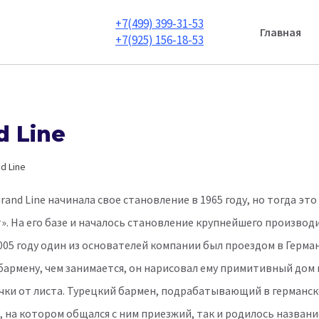
+7(499) 399-31-53
Главная
+7(925) 156-18-53
d Line
d Line
rand Line начинала свое становление в 1965 году, но тогда э
». На его базе и началось становление крупнейшего произво
2005 году один из основателей компании был проездом в Герма
бармену, чем занимается, он нарисовал ему примитивный дом 
чки от листа. Турецкий бармен, подрабатывающий в германском
, на котором общался с ним приезжий, так и родилось названи