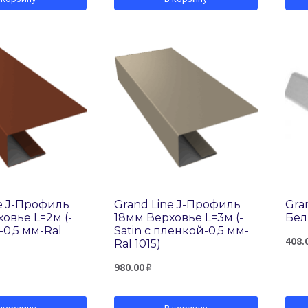
e J-Профиль
Grand Line J-Профиль
Gra
овье L=2м (-
18мм Верховье L=3м (-
Бе
-0,5 мм-Ral
Satin с пленкой-0,5 мм-
408.
Ral 1015)
980.00
₽
 корзину
В корзину