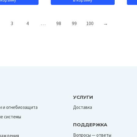
3
4
…
98
99
100
→
УСЛУГИ
и и огнебиозащита
Доставка
е системы
ПОДДЕРЖКА
Вопросы — ответы
граждения