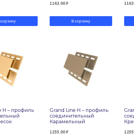
1163.00
₽
1163
 корзину
В корзину
e H – профиль
Grand Line H – профиль
Gra
тельный
соединительный
сое
песок
Карамельный
Кр
1255.00
₽
1255