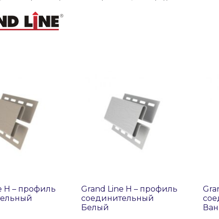
e H – профиль
Grand Line H – профиль
Gra
тельный
соединительный
сое
Белый
Ван