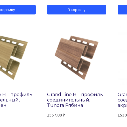
 корзину
В корзину
e H – профиль
Grand Line H – профиль
Gra
ельный,
соединительный,
сое
лен
Tundra Рябина
акр
1557.00
₽
1530