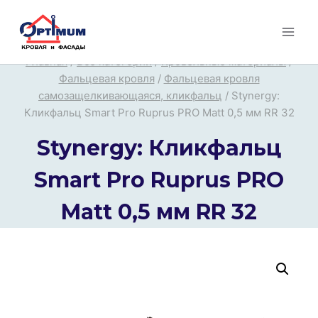
Перейти
к
содержимому
Главная
/
Все категории
/
Кровельные материалы
/
Фальцевая кровля
/
Фальцевая кровля
самозащелкивающаяся, кликфальц
/
Stynergy:
Кликфальц Smart Pro Ruprus PRO Matt 0,5 мм RR 32
Stynergy: Кликфальц
Smart Pro Ruprus PRO
Matt 0,5 мм RR 32