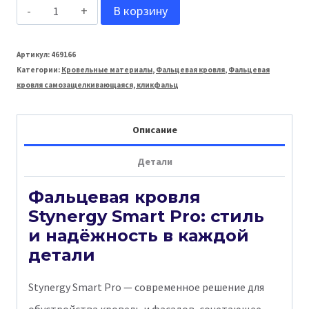
Количество
В корзину
товара
Stynergy:
Артикул:
469166
Категории:
Кровельные материалы
,
Фальцевая кровля
,
Фальцевая
Кликфальц
кровля самозащелкивающаяся, кликфальц
Smart
Pro
Описание
Ruprus
Детали
PRO
Matt
Фальцевая кровля
0,5
Stynergy Smart Pro: стиль
мм
и надёжность в каждой
RR
детали
32
Stynergy Smart Pro — современное решение для
обустройства кровель и фасадов, сочетающее