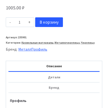
1005.00
₽
Количество
В корзину
товара
МеталлПрофиль
Артикул:
235901
Категории:
Кровельные материалы
,
Металлочерепица
,
Черепица
Металлочерепица
Бренд:
МеталлПрофиль
Ламонтерра
VALORI
Описание
0,5
мм
Детали
Brown
Бренд
Профиль