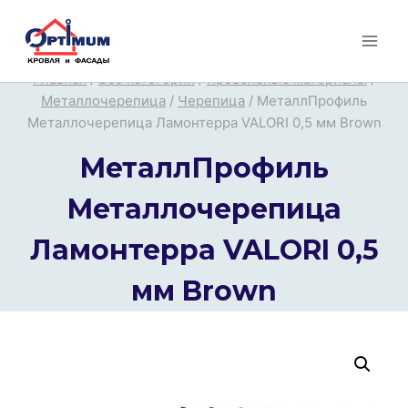
Перейти
к
содержимому
Главная
/
Все категории
/
Кровельные материалы
/
Металлочерепица
/
Черепица
/
МеталлПрофиль
Металлочерепица Ламонтерра VALORI 0,5 мм Brown
МеталлПрофиль
Металлочерепица
Ламонтерра VALORI 0,5
мм Brown