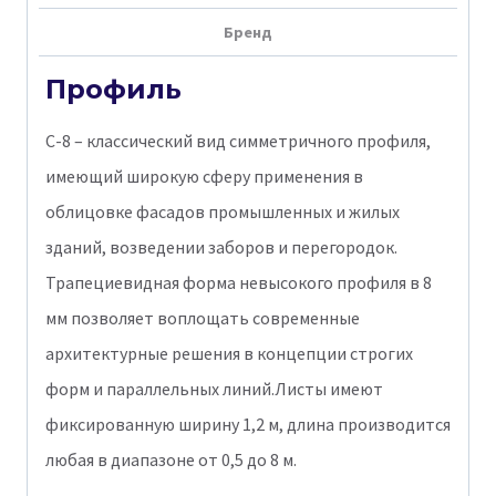
мм
Бренд
Ral
7004
Профиль
C-8 – классический вид симметричного профиля,
имеющий широкую сферу применения в
облицовке фасадов промышленных и жилых
зданий, возведении заборов и перегородок.
Трапециевидная форма невысокого профиля в 8
мм позволяет воплощать современные
архитектурные решения в концепции строгих
форм и параллельных линий.Листы имеют
фиксированную ширину 1,2 м, длина производится
любая в диапазоне от 0,5 до 8 м.