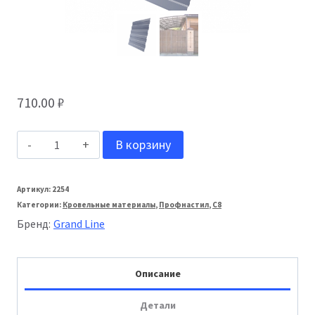
710.00
₽
Количество
В корзину
товара
Grand
Артикул:
2254
Категории:
Кровельные материалы
,
Профнастил
,
С8
Line
Бренд:
Grand Line
Профнастил
С-8
Описание
Pe
0,45
Детали