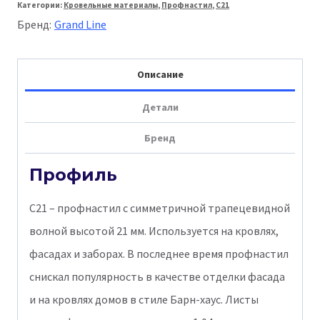
Категории:
Кровельные материалы
,
Профнастил
,
С21
Line
Бренд:
Grand Line
Профнастил
C-
Описание
21
Pe
Детали
0,45
Бренд
мм
Ral
Профиль
8017
С21 – профнастил с симметричной трапецевидной
волной высотой 21 мм. Используется на кровлях,
фасадах и заборах. В последнее время профнастил
снискал популярность в качестве отделки фасада
и на кровлях домов в стиле Барн-хаус. Листы