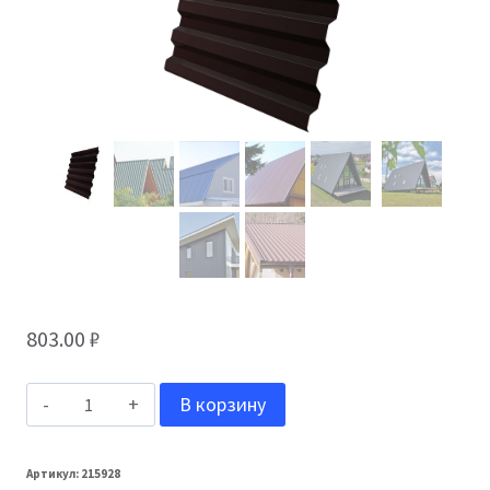
803.00
₽
Количество
В корзину
товара
Grand
Артикул:
215928