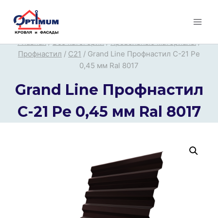
Перейти
к
содержимому
Главная
/
Все категории
/
Кровельные материалы
/
Профнастил
/
С21
/
Grand Line Профнастил C-21 Pe
0,45 мм Ral 8017
Grand Line Профнастил
C-21 Pe 0,45 мм Ral 8017