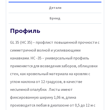
35R
Детали
Satin
Бренд
0,5
мм
Профиль
Ral
GL 35 (НС 35) – профлист повышенной прочности с
6005
симметричной волной и усиливающими
канавками. НС -35 – универсальный профиль
применяется для возведения заборов, облицовки
стен, как кровельный материала на кровлях с
углом наклона от 12 градусов, в качестве
несъемной опалубки. Листы имеют
фиксированную ширину 1,06 м, длина
производится любая в диапазоне от 0,5 до 12 м с