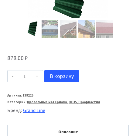
878.00
₽
Количество
В корзину
товара
Grand
Артикул:
139225
Категории:
Кровельные материалы
,
НС35
,
Профнастил
Line
Бренд:
Grand Line
Профнастил
(м2)
Описание
HC-