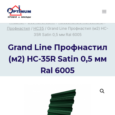
Перейти
к
содержимому
Главная
/
Все категории
/
Кровельные материалы
/
Профнастил
/
НС35
/
Grand Line Профнастил (м2) HC-
35R Satin 0,5 мм Ral 6005
Grand Line Профнастил
(м2) HC-35R Satin 0,5 мм
Ral 6005