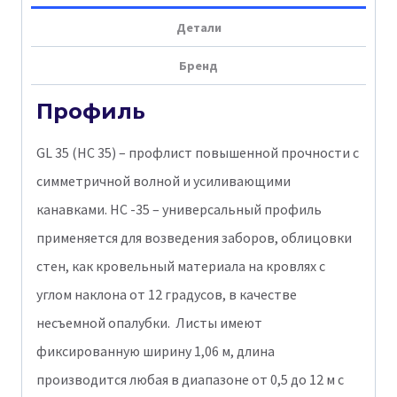
35R
Детали
Satin
Бренд
0,5
мм
Профиль
Ral
GL 35 (НС 35) – профлист повышенной прочности с
3009
симметричной волной и усиливающими
канавками. НС -35 – универсальный профиль
применяется для возведения заборов, облицовки
стен, как кровельный материала на кровлях с
углом наклона от 12 градусов, в качестве
несъемной опалубки. Листы имеют
фиксированную ширину 1,06 м, длина
производится любая в диапазоне от 0,5 до 12 м с