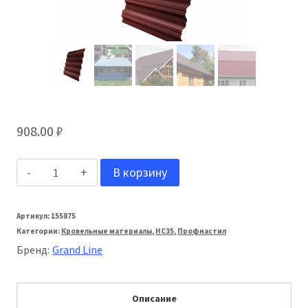
908.00
₽
Количество
В корзину
товара
Grand
Артикул:
155875
Категории:
Кровельные материалы
,
НС35
,
Профнастил
Line
Бренд:
Grand Line
Профнастил
(м2)
Описание
HC-