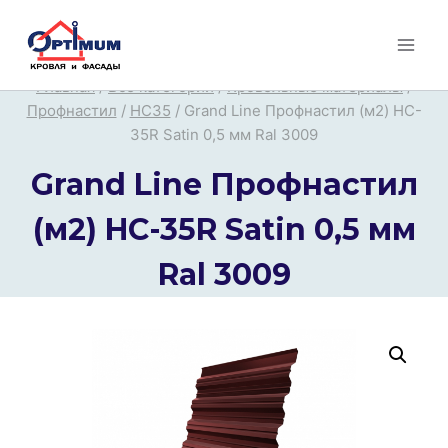
Перейти
к
содержимому
Главная
/
Все категории
/
Кровельные материалы
/
Профнастил
/
НС35
/
Grand Line Профнастил (м2) HC-
35R Satin 0,5 мм Ral 3009
Grand Line Профнастил
(м2) HC-35R Satin 0,5 мм
Ral 3009