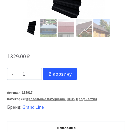
1329.00
₽
Количество
В корзину
товара
Grand
Артикул:
155917
Категории:
Кровельные материалы
,
НС35
,
Профнастил
Line
Бренд:
Grand Line
Профнастил
HC35
Описание
Rooftop