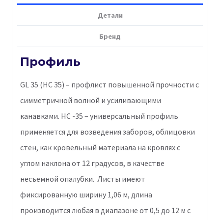
Бархат
Детали
0,5
Бренд
мм
Ral
Профиль
9005
GL 35 (НС 35) – профлист повышенной прочности с
симметричной волной и усиливающими
канавками. НС -35 – универсальный профиль
применяется для возведения заборов, облицовки
стен, как кровельный материала на кровлях с
углом наклона от 12 градусов, в качестве
несъемной опалубки. Листы имеют
фиксированную ширину 1,06 м, длина
производится любая в диапазоне от 0,5 до 12 м с