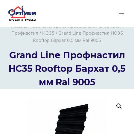
Перейти
к
содержимому
Главная
/
Все категории
/
Кровельные материалы
/
Профнастил
/
НС35
/
Grand Line Профнастил HC35
Rooftop Бархат 0,5 мм Ral 9005
Grand Line Профнастил
HC35 Rooftop Бархат 0,5
мм Ral 9005