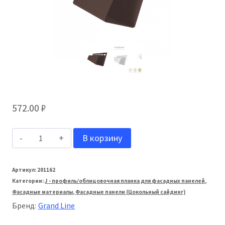
572.00
₽
Количество
В корзину
товара
Grand
Артикул:
201162
Категории:
J - профиль/облицовочная планка для фасадных панелей
,
Line
Фасадные материалы
,
Фасадные панели (Цокольный сайдинг)
Профиль
Бренд:
Grand Line
J