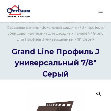
Перейти
к
содержимому
Главная
/
Все категории
/
Фасадные материалы
/
Фасадные панели (Цокольный сайдинг)
/
J - профиль/
облицовочная планка для фасадных панелей
/
Grand
Line Профиль J универсальный 7/8″ Серый
Grand Line Профиль J
универсальный 7/8″
Серый