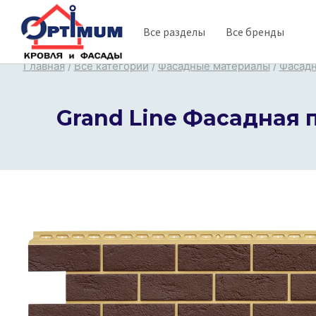
Перейти
Все разделы
Все бренды
к
содержимому
Главная
/
Все категории
/
Фасадные материалы
/
Фасадн
Grand Line Фасадная 