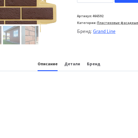
товара
Grand
Артикул:
466592
Категории:
Пластиковые фасадные
Line
Бренд:
Grand Line
Фасадная
панель
Состаренный
Описание
Детали
Бренд
кирпич
Design
Plus
Каштан
с
песочным
швом