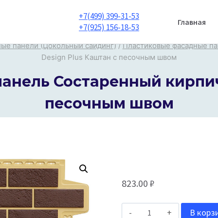
+7(499) 399-31-53
Главная
+7(925) 156-18-53
ые панели (Цокольный сайдинг)
/
Пластиковые фасадные п
Design Plus Каштан с песочным швом
панель Состаренный кирпич
песочным швом
823.00
₽
Количество
В корз