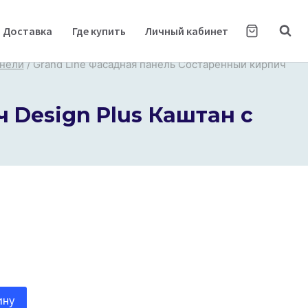
Доставка
Где купить
Личный кабинет
анели
/
Grand Line Фасадная панель Состаренный кирпич
 Design Plus Каштан с
ину