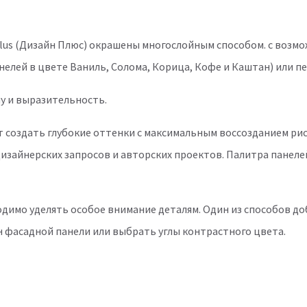
lus (Дизайн Плюс) окрашены многослойным способом. с возмо
анелей в цвете Ваниль, Солома, Корица, Кофе и Каштан) или пе
у и выразительность.
т создать глубокие оттенки с максимальным воссозданием ри
зайнерских запросов и авторских проектов. Палитра панелей
димо уделять особое внимание деталям. Один из способов до
н фасадной панели или выбрать углы контрастного цвета.