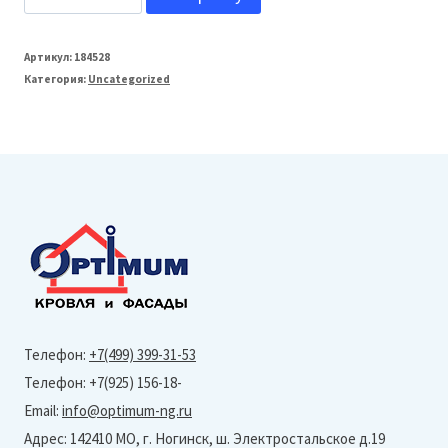
товара
ТЕХОСНАСТКА
Артикул:
184528
Категория:
Uncategorized
T-
SIDING
Внешний
угол
Гранит
Леон
(0,460х0,170м)
Желтый
1001
Телефон:
+7(499) 399-31-53
Телефон: +7(925) 156-18-
Email:
info@optimum-ng.ru
Адрес: 142410 МО, г. Ногинск, ш. Электростальское д.19