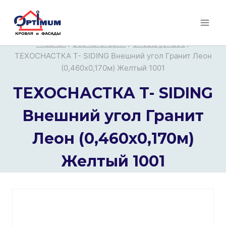
Перейти
к
содержимому
Главная
/
Все категории
/
Uncategorized
/
ТЕХОСНАСТКА T- SIDING Внешний угол Гранит Леон
(0,460х0,170м) Желтый 1001
ТЕХОСНАСТКА T- SIDING
Внешний угол Гранит
Леон (0,460х0,170м)
Желтый 1001