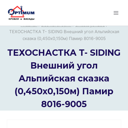
Перейти
к
содержимому
Главная
/
Все категории
/
Uncategorized
/
ТЕХОСНАСТКА T- SIDING Внешний угол Альпийская
сказка (0,450х0,150м) Памир 8016-9005
ТЕХОСНАСТКА T- SIDING
Внешний угол
Альпийская сказка
(0,450х0,150м) Памир
8016-9005