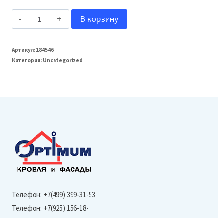
Количество
В корзину
товара
ТЕХОСНАСТКА
Артикул:
184546
Категория:
Uncategorized
T-
SIDING
Внешний
угол
Альпийская
сказка
(0,450х0,150м)
Памир
8016-
Телефон:
+7(499) 399-31-53
9005
Телефон: +7(925) 156-18-