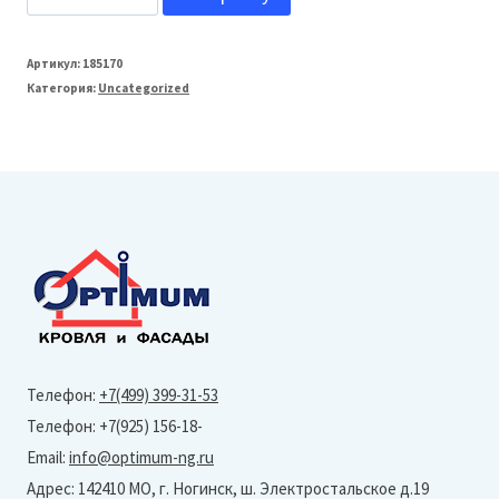
товара
ТЕХОСНАСТКА
Артикул:
185170
Категория:
Uncategorized
T-
SIDING
Фасадная
панель
Щепа
Пихта
(1,09х0,455м)
Урал
1001-
Телефон:
+7(499) 399-31-53
9005
Телефон: +7(925) 156-18-
Email:
info@optimum-ng.ru
Адрес: 142410 МО, г. Ногинск, ш. Электростальское д.19