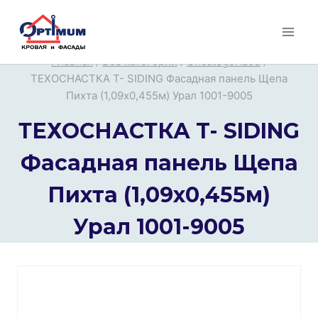
Перейти
к
содержимому
Главная
/
Все категории
/
Uncategorized
/
ТЕХОСНАСТКА T- SIDING Фасадная панель Щепа
Пихта (1,09х0,455м) Урал 1001-9005
ТЕХОСНАСТКА T- SIDING
Фасадная панель Щепа
Пихта (1,09х0,455м)
Урал 1001-9005