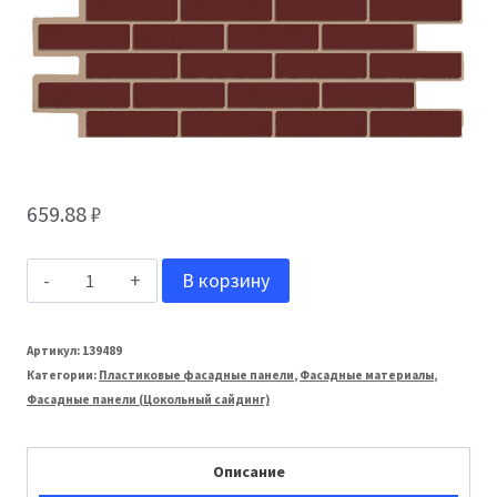
659.88
₽
Количество
В корзину
товара
ТЕХОСНАСТКА
Артикул:
139489
Категории:
Пластиковые фасадные панели
,
Фасадные материалы
,
Фасадная
Фасадные панели (Цокольный сайдинг)
панель
Модерн
Описание
T-