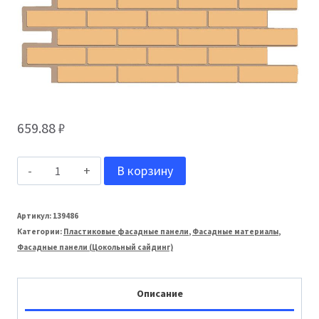
659.88
₽
Количество
В корзину
товара
ТЕХОСНАСТКА
Артикул:
139486
Категории:
Пластиковые фасадные панели
,
Фасадные материалы
,
Фасадная
Фасадные панели (Цокольный сайдинг)
панель
Модерн
Описание
T-