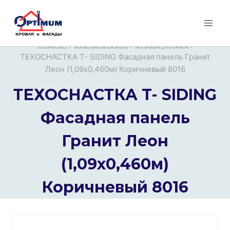
Перейти
к
содержимому
Главная
/
Все категории
/
Uncategorized
/
ТЕХОСНАСТКА T- SIDING Фасадная панель Гранит
Леон (1,09х0,460м) Коричневый 8016
ТЕХОСНАСТКА T- SIDING
Фасадная панель
Гранит Леон
(1,09х0,460м)
Коричневый 8016