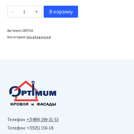
Количество
В корзину
товара
ТЕХОСНАСТКА
Артикул:
183716
Категория:
Uncategorized
T-
SIDING
Фасадная
панель
Гранит
Леон
(1,09х0,460м)
Коричневый
8016
Телефон:
+7(499) 399-31-53
Телефон: +7(925) 156-18-