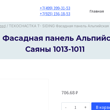
+7(499) 399-31-53
Главная
+7(925) 156-18-53
zed
/
ТЕХОСНАСТКА T- SIDING Фасадная панель Альпийская ск
 Фасадная панель Альпийска
Саяны 1013-1011
706.68
₽
Количество
В корз