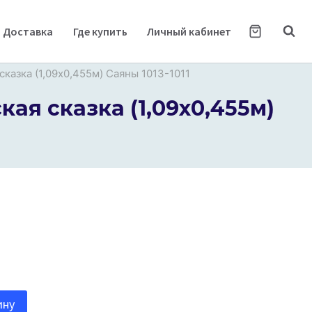
Доставка
Где купить
Личный кабинет
азка (1,09х0,455м) Саяны 1013-1011
я сказка (1,09х0,455м)
ину