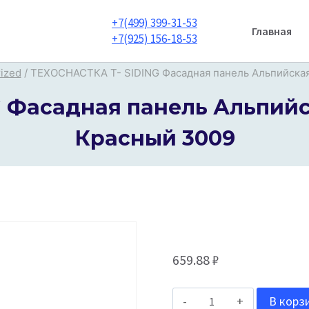
+7(499) 399-31-53
Главная
+7(925) 156-18-53
ized
/
ТЕХОСНАСТКА T- SIDING Фасадная панель Альпийская 
 Фасадная панель Альпийска
Красный 3009
659.88
₽
Количество
В корз