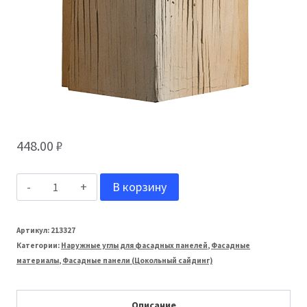
448.00
₽
Количество
В корзину
товара
ТЕХОСНАСТКА
Артикул:
213327
Категории:
Наружные углы для фасадных панелей
,
Фасадные
Внешний
материалы
,
Фасадные панели (Цокольный сайдинг)
угол
Щепа
Описание