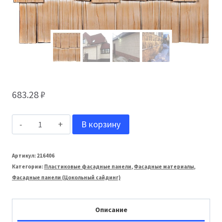
683.28
₽
Количество
В корзину
товара
ТЕХОСНАСТКА
Артикул:
216406
Категории:
Пластиковые фасадные панели
,
Фасадные материалы
,
Фасадная
Фасадные панели (Цокольный сайдинг)
панель
Щепа
Описание
Дуб