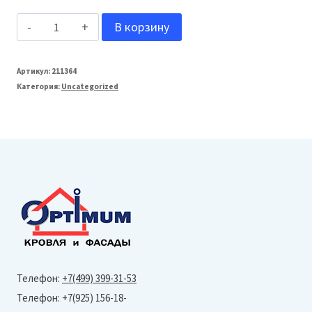
Количество
В корзину
товара
ТЕХОСНАСТКА
Артикул:
211364
Категория:
Uncategorized
ЭКО-2
Фасадная
панель
Гранит
Марсель
(1,09х0,455м)
Венге
8016-
9005
Телефон:
+7(499) 399-31-53
Телефон: +7(925) 156-18-