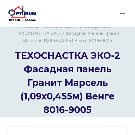
Перейти
к
содержимому
Главная
/
Все категории
/
Uncategorized
/
ТЕХОСНАСТКА ЭКО-2 Фасадная панель Гранит
Марсель (1,09х0,455м) Венге 8016-9005
ТЕХОСНАСТКА ЭКО-2
Фасадная панель
Гранит Марсель
(1,09х0,455м) Венге
8016-9005