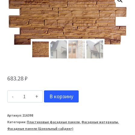
683.28
₽
Количество
В корзину
товара
ТЕХОСНАСТКА
Артикул:
216398
Категории:
Пластиковые фасадные панели
,
Фасадные материалы
,
Фасадная
Фасадные панели (Цокольный сайдинг)
панель