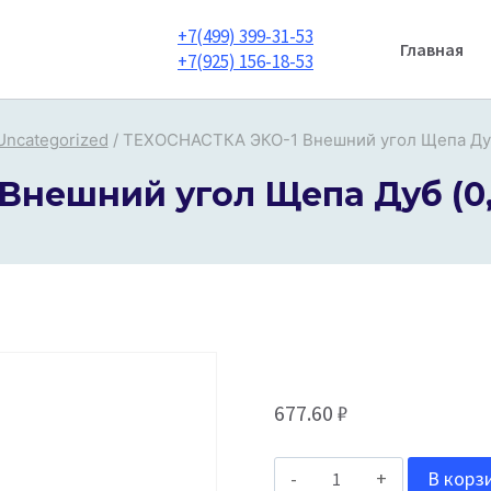
+7(499) 399-31-53
Главная
+7(925) 156-18-53
Uncategorized
/
ТЕХОСНАСТКА ЭКО-1 Внешний угол Щепа Дуб 
нешний угол Щепа Дуб (0,4
677.60
₽
Количество
В корз