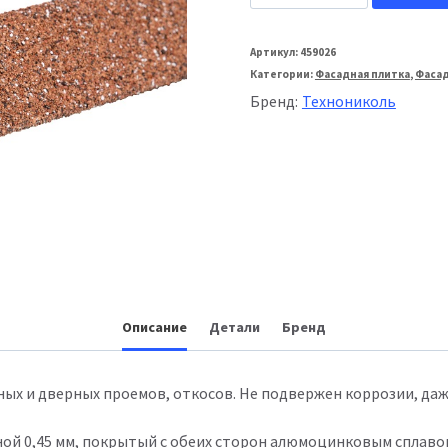
товара
Технониколь
Артикул:
459026
Категории:
Фасадная плитка
,
Фаса
Уголок
Бренд:
Технониколь
металлический
внешний
гранулят
50х50х1250
мм
Красный
Описание
Детали
Бренд
ых и дверных проемов, откосов. Не подвержен коррозии, даже
ой 0,45 мм, покрытый с обеих сторон алюмоцинковым сплаво