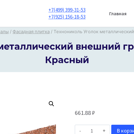
+7(499) 399-31-53
Главная
+7(925) 156-18-53
иалы
/
Фасадная плитка
/
Технониколь Уголок металлический
металлический внешний гр
Красный
661.88
₽
Количество
В корз