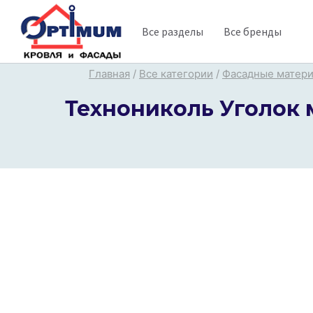
Перейти
Все разделы
Все бренды
к
содержимому
Главная
/
Все категории
/
Фасадные матер
Технониколь Уголок 