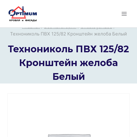
Перейти
к
содержимому
Главная
/
Все категории
/
Uncategorized
/
Технониколь ПВХ 125/82 Кронштейн желоба Белый
Технониколь ПВХ 125/82
Кронштейн желоба
Белый