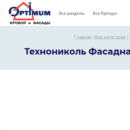
Перейти
Все разделы
Все бренды
к
содержимому
Главная
/
Все категории
/
Технониколь Фасадна