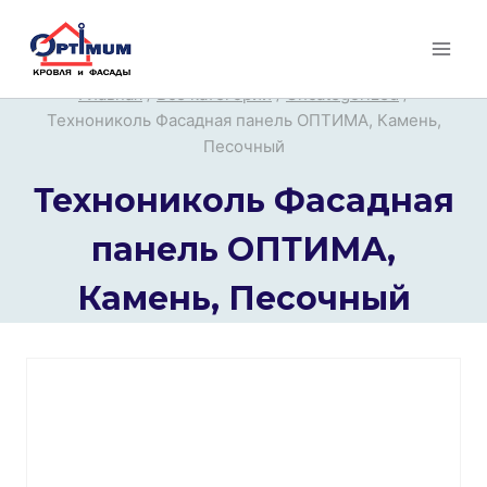
Перейти
к
содержимому
Главная
/
Все категории
/
Uncategorized
/
Технониколь Фасадная панель ОПТИМА, Камень,
Песочный
Технониколь Фасадная
панель ОПТИМА,
Камень, Песочный