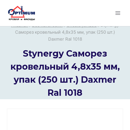
Перейти
к
содержимому
Главная
/
Все категории
/
Uncategorized
/
Stynergy
Саморез кровельный 4,8х35 мм, упак (250 шт.)
Daxmer Ral 1018
Stynergy Саморез
кровельный 4,8х35 мм,
упак (250 шт.) Daxmer
Ral 1018