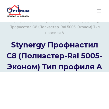
Перейти
к
содержимому
Главная
/
Все категории
/
Uncategorized
/
Stynergy
Профнастил С8 (Полиэстер-Ral 5005-Эконом) Тип
профиля А
Stynergy Профнастил
С8 (Полиэстер-Ral 5005-
Эконом) Тип профиля А