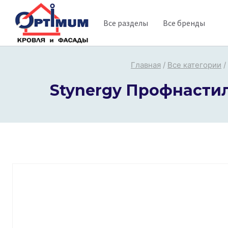
Перейти
Все разделы
Все бренды
к
содержимому
Главная
/
Все категории
/
Stynergy Профнастил