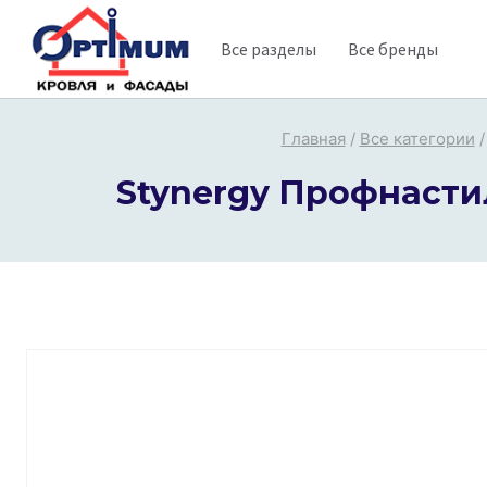
Перейти
Все разделы
Все бренды
к
содержимому
Главная
/
Все категории
/
Stynergy Профнастил