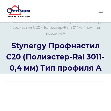
Перейти
к
содержимому
Главная
/
Все категории
/
Uncategorized
/
Stynergy
Профнастил С20 (Полиэстер-Ral 3011-0,4 мм) Тип
профиля А
Stynergy Профнастил
С20 (Полиэстер-Ral 3011-
0,4 мм) Тип профиля А